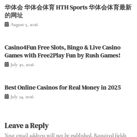
华体会 华体会体育 HTH Sports 华体会体育最新
的网址
August 5, 2026
Casino4Fun Free Slots, Bingo & Live Casino
Games with Free2Play Fun by Rush Games!
July 30, 2026
Best Online Casinos for Real Money in 2025
July 24, 2026
Leave a Reply
Your email address will not be published.
Required fields