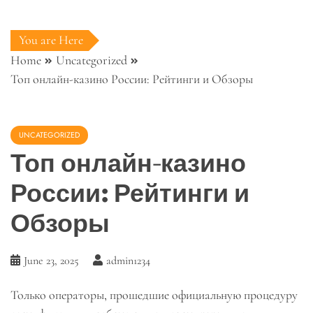
You are Here
Home
Uncategorized
Топ онлайн-казино России: Рейтинги и Обзоры
UNCATEGORIZED
Топ онлайн-казино
России: Рейтинги и
Обзоры
June 23, 2025
admin1234
Только операторы, прошедшие официальную процедуру