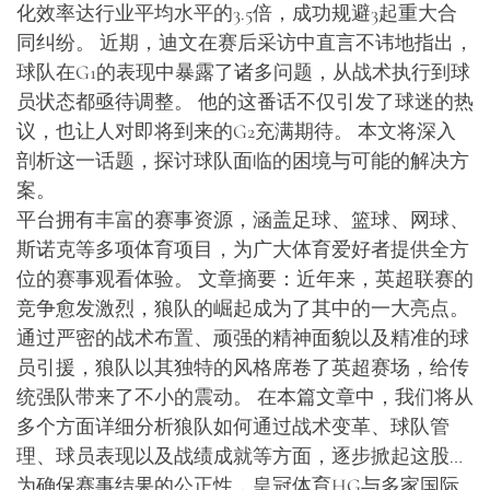
化效率达行业平均水平的3.5倍，成功规避3起重大合
同纠纷。 近期，迪文在赛后采访中直言不讳地指出，
球队在G1的表现中暴露了诸多问题，从战术执行到球
员状态都亟待调整。 他的这番话不仅引发了球迷的热
议，也让人对即将到来的G2充满期待。 本文将深入
剖析这一话题，探讨球队面临的困境与可能的解决方
案。
平台拥有丰富的赛事资源，涵盖足球、篮球、网球、
斯诺克等多项体育项目，为广大体育爱好者提供全方
位的赛事观看体验。 文章摘要：近年来，英超联赛的
竞争愈发激烈，狼队的崛起成为了其中的一大亮点。
通过严密的战术布置、顽强的精神面貌以及精准的球
员引援，狼队以其独特的风格席卷了英超赛场，给传
统强队带来了不小的震动。 在本篇文章中，我们将从
多个方面详细分析狼队如何通过战术变革、球队管
理、球员表现以及战绩成就等方面，逐步掀起这股…
为确保赛事结果的公正性，皇冠体育HG与多家国际