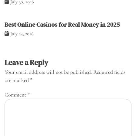
July 30, 2026
Best Online Casinos for Real Money in 2025
July 24, 2026
Leave a Reply
Your email address will not be published.
Required fields
are marked
*
Comment
*