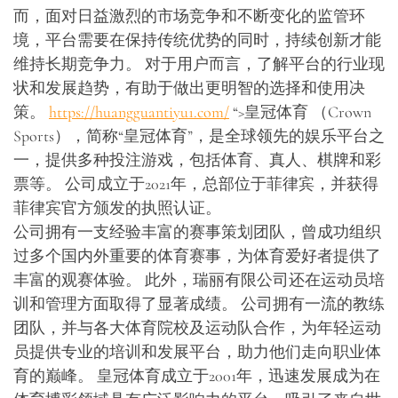
而，面对日益激烈的市场竞争和不断变化的监管环
境，平台需要在保持传统优势的同时，持续创新才能
维持长期竞争力。 对于用户而言，了解平台的行业现
状和发展趋势，有助于做出更明智的选择和使用决
策。
https://huangguantiyu1.com/
“>皇冠体育 （Crown
Sports），简称“皇冠体育”，是全球领先的娱乐平台之
一，提供多种投注游戏，包括体育、真人、棋牌和彩
票等。 公司成立于2021年，总部位于菲律宾，并获得
菲律宾官方颁发的执照认证。
公司拥有一支经验丰富的赛事策划团队，曾成功组织
过多个国内外重要的体育赛事，为体育爱好者提供了
丰富的观赛体验。 此外，瑞丽有限公司还在运动员培
训和管理方面取得了显著成绩。 公司拥有一流的教练
团队，并与各大体育院校及运动队合作，为年轻运动
员提供专业的培训和发展平台，助力他们走向职业体
育的巅峰。 皇冠体育成立于2001年，迅速发展成为在