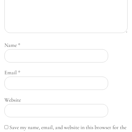
Name
*
Email
*
Website
Save my name, email, and website in this browser for the